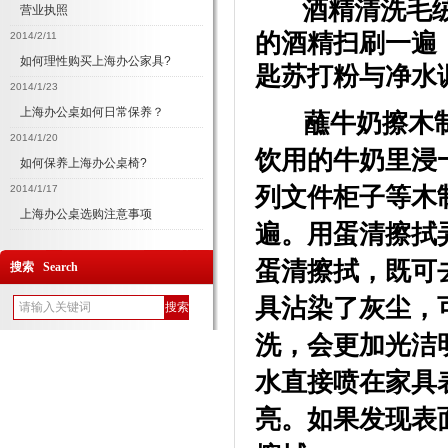
酒精清洗毛
营业执照
的酒精扫刷一遍
2014/2/11
如何理性购买上海办公家具?
匙苏打粉与净水
2014/1/23
上海办公桌如何日常保养？
蘸牛奶擦木
2014/1/20
饮用的牛奶里浸
如何保养上海办公桌椅?
列文件柜子等木
2014/1/17
上海办公桌选购注意事项
遍。用蛋清擦拭
蛋清擦拭，既可
搜索 Search
具沾染了灰尘，
洗，会更加光洁
水直接喷在家具
亮。如果发现表