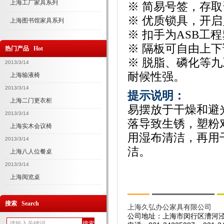
上海工厂家具系列
※ 简易号签，存
※ 优质锁具，开
上海图书馆家具系列
※ 扣手为ASB工
※ 隔板可自由上
热门产品 Hot
※ 脱脂、磷化等
2013/3/14
耐候性强。
上海输液椅
2013/3/14
提示说明：
上海二门更衣柜
易摆放于干燥和避
2013/3/14
落导致生锈，塑粉
上海实木会议椅
用湿布清洁，再用
2013/3/14
洁。
上海八人位餐桌
2013/3/14
上海阅览桌
搜索 Search
上海久弘办公家具有限公司
公司地址：上海市闵行区漕河泾