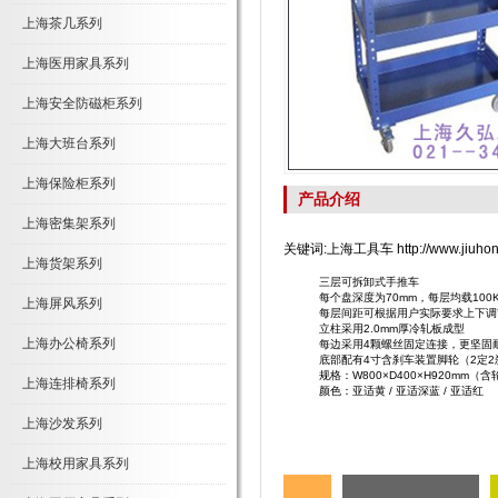
上海茶几系列
上海医用家具系列
上海安全防磁柜系列
上海大班台系列
上海保险柜系列
产品介绍
上海密集架系列
关键词:上海工具车 http://www.jiuhong
上海货架系列
三层可拆卸式手推车
每个盘深度为70mm，每层均载100K
上海屏风系列
每层间距可根据用户实际要求上下调
立柱采用2.0mm厚冷轧板成型
上海办公椅系列
每边采用4颗螺丝固定连接，更坚固
底部配有4寸含刹车装置脚轮（2定2
规格：W800×D400×H920mm（
上海连排椅系列
颜色：亚适黄 / 亚适深蓝 / 亚适红
上海沙发系列
上海校用家具系列