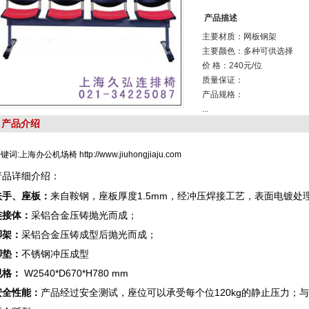
产品描述
主要材质：网板钢架
主要颜色：多种可供选择
价 格：240元/位
质量保证：
产品规格：
...
产品介绍
键词:上海办公机场椅 http://www.jiuhongjiaju.com
产品详细介绍：
扶手、座板：
来自鞍钢，座板厚度1.5mm，经冲压焊接工艺，表面电镀处
连接体：
采铝合金压铸抛光而成；
脚架：
采铝合金压铸成型后抛光而成；
脚垫：
不锈钢冲压成型
规格：
W2540*D670*H780 mm
安全性能：
产品经过安全测试，座位可以承受每个位120kg的静止压力；