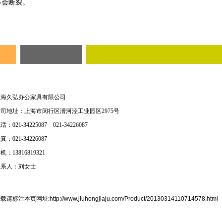
不会断裂。
上海久弘办公家具有限公司
公司地址：上海市闵行区漕河泾工业园区
2975
号
电话：
021-34225087 021-34226087
传真：
021-34226087
手机：
13816819321
联系人：刘女士
载请标注本页网址:http://www.jiuhongjiaju.com/Product/20130314110714578.html